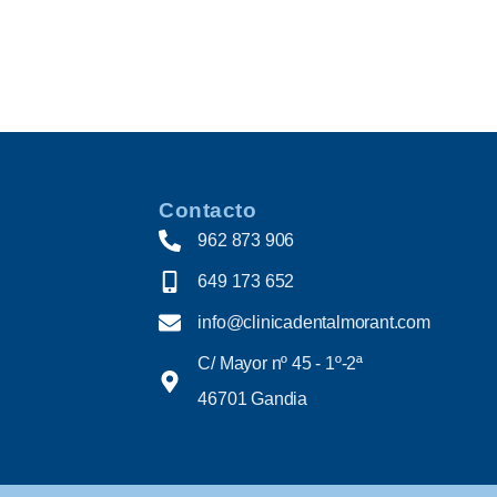
Contacto
962 873 906
649 173 652
info@clinicadentalmorant.com
C/ Mayor nº 45 - 1º-2ª
46701 Gandia