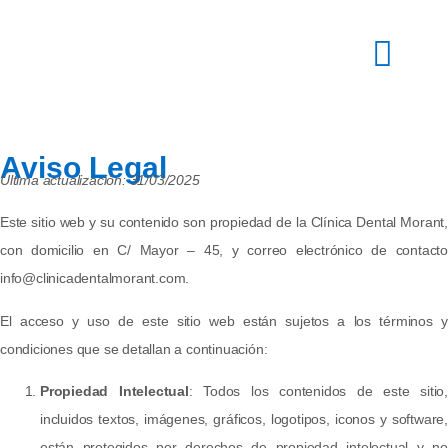
Aviso Legal
Última actualización: 31/03/2025
Este sitio web y su contenido son propiedad de la Clínica Dental Morant,
con domicilio en C/ Mayor – 45, y correo electrónico de contacto
info@clinicadentalmorant.com.
El acceso y uso de este sitio web están sujetos a los términos y
condiciones que se detallan a continuación:
Propiedad Intelectual
: Todos los contenidos de este sitio,
incluidos textos, imágenes, gráficos, logotipos, iconos y software,
están protegidos por derechos de propiedad intelectual y no