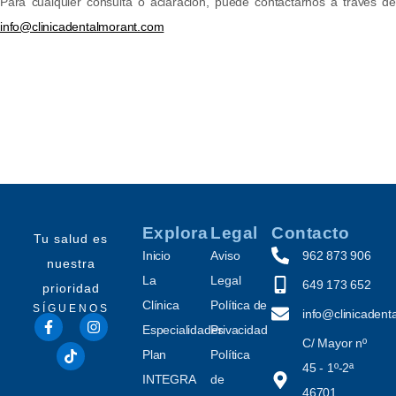
Para cualquier consulta o aclaración, puede contactarnos a través de
info@clinicadentalmorant.com
Explora
Legal
Contacto
Tu salud es
Inicio
Aviso
962 873 906
nuestra
La
Legal
649 173 652
prioridad
Clínica
Política de
SÍGUENOS
info@clinicaden
Especialidades
Privacidad
C/ Mayor nº
Plan
Política
45 - 1º-2ª
INTEGRA
de
46701