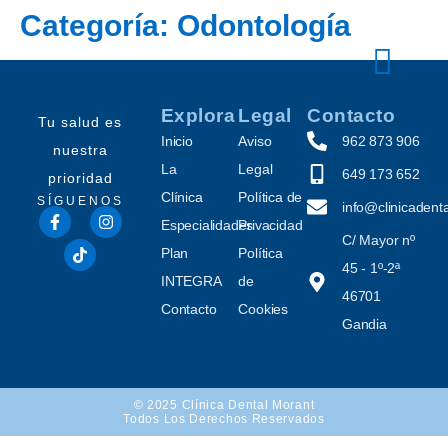
Categoría:
Odontología
Explora
Legal
Contacto
Tu salud es
Inicio
Aviso
962 873 906
nuestra
La
Legal
649 173 652
prioridad
Clínica
Política de
SÍGUENOS
info@clinicaden
Especialidades
Privacidad
C/ Mayor nº
Plan
Política
45 - 1º-2ª
INTEGRA
de
46701
Contacto
Cookies
Gandia
© 2025 Clínica Dental Morant
Todos Los Derechos Reservados