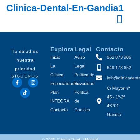
Clinica-Dental-En-Gandia1
Explora
Legal
Contacto
Tu salud es
Inicio
Aviso
962 873 906
nuestra
La
Legal
649 173 652
prioridad
Clínica
Política de
SÍGUENOS
info@clinicaden
Especialidades
Privacidad
C/ Mayor nº
Plan
Política
45 - 1º-2ª
INTEGRA
de
46701
Contacto
Cookies
Gandia
© 2025 Clínica Dental Morant